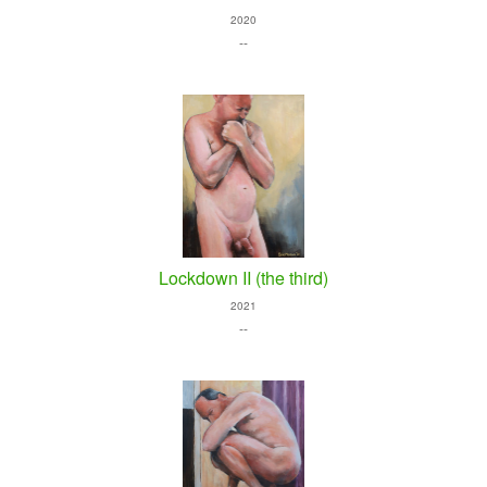
2020
--
Lockdown II (the third)
2021
--