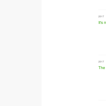
2017
It's
2017
The 