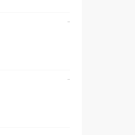
--
--