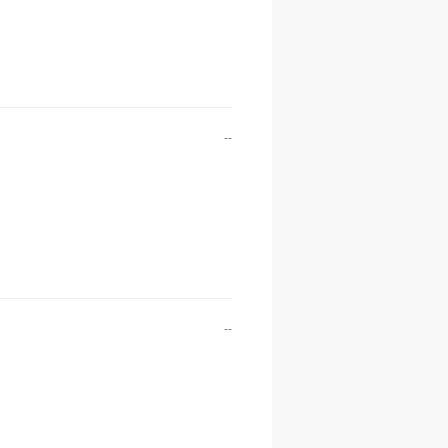
--
--