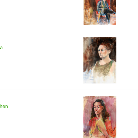
ra
hen