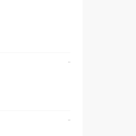
--
--