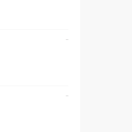
...
...