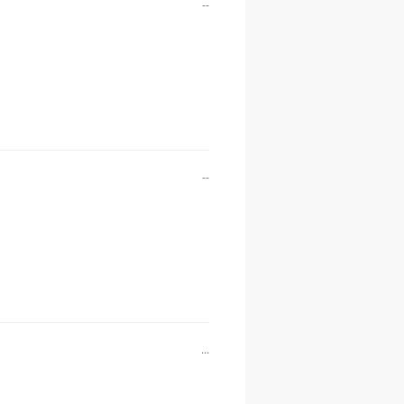
--
--
...