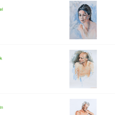
el
k
in