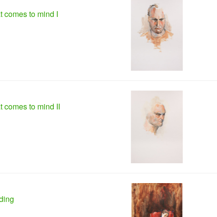
 comes to mind I
 comes to mind II
ding